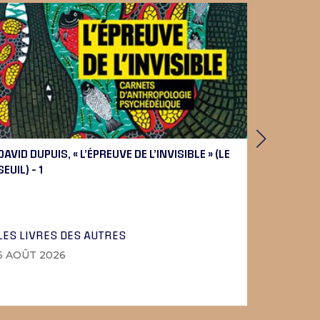
DAVID DUPUIS, « L’ÉPREUVE DE L’INVISIBLE » (LE
PIERRE 
SEUIL) – 1
BEETHOV
LES LIVRES DES AUTRES
LA MUSI
5 AOÛT 2026
4 AOÛT 