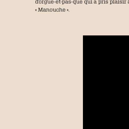
d’orgue-et-pas-que qui a pris plais
« Manouche ».