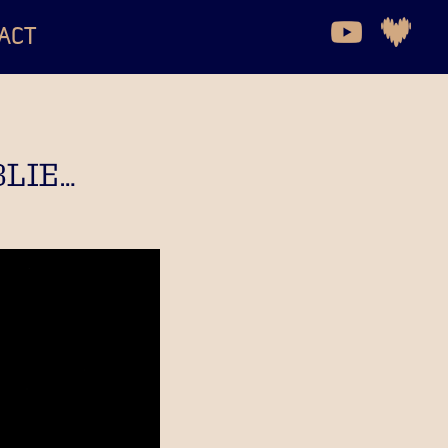
ACT
BLIE…