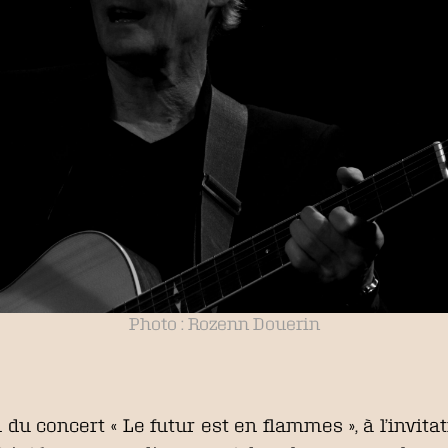
Photo : Rozenn Douerin
 du concert « Le futur est en flammes », à l’invit