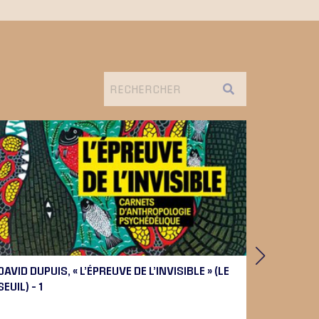
DAVID DUPUIS, « L’ÉPREUVE DE L’INVISIBLE » (LE
PIERRE 
SEUIL) – 1
BEETHOV