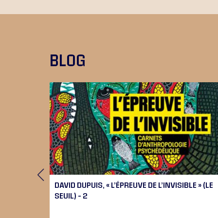
BLOG
 9), 10
DAVID DUPUIS, « L’ÉPREUVE DE L’INVISIBLE » (LE
SEUIL) – 2