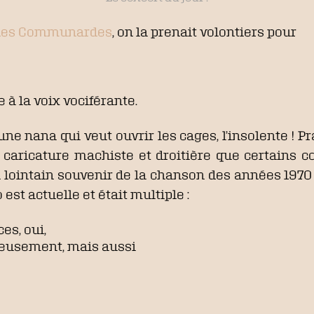
 des Communardes
, on la prenait volontiers pour
à la voix vociférante.
une nana qui veut ouvrir les cages, l’insolente ! P
a caricature machiste et droitière que certains c
un lointain souvenir de la chanson des années 197
 est actuelle et était multiple :
es, oui,
reusement, mais aussi