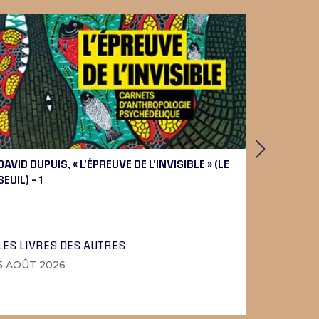
DAVID DUPUIS, « L’ÉPREUVE DE L’INVISIBLE » (LE
PIERRE 
SEUIL) – 1
BEETHOV
LES LIVRES DES AUTRES
LA MUSI
5 AOÛT 2026
4 AOÛT 