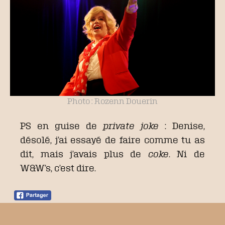
Photo : Rozenn Douerin
PS en guise de
private joke
: Denise,
désolé, j’ai essayé de faire comme tu as
dit, mais j’avais plus de
coke
. Ni de
W&W’s, c’est dire.