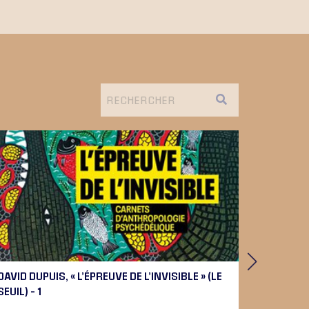
DAVID DUPUIS, « L’ÉPREUVE DE L’INVISIBLE » (LE
PIERRE 
SEUIL) – 1
BEETHOV