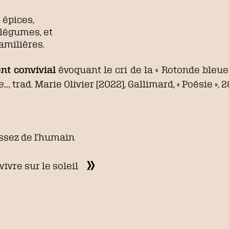
 épices,
 légumes, et
amilières.
t convivial
évoquant le cri de la « Rotonde bleue
e…
, trad. Marie Olivier [2022], Gallimard, « Poésie », 20
assez de l’humain
vivre sur le soleil