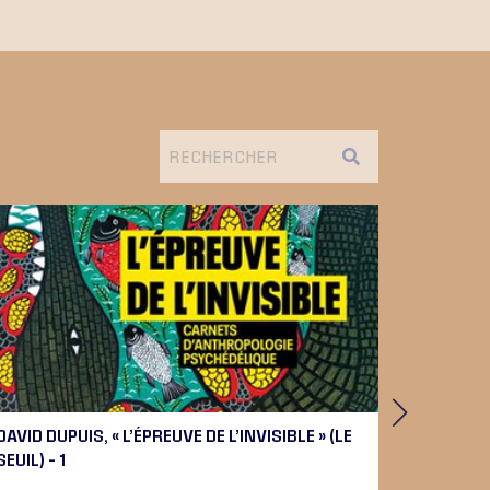
DAVID DUPUIS, « L’ÉPREUVE DE L’INVISIBLE » (LE
PIERRE 
SEUIL) – 1
BEETHOV