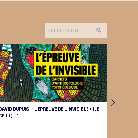
DAVID DUPUIS, « L’ÉPREUVE DE L’INVISIBLE » (LE
PIERRE 
SEUIL) – 1
BEETHOV