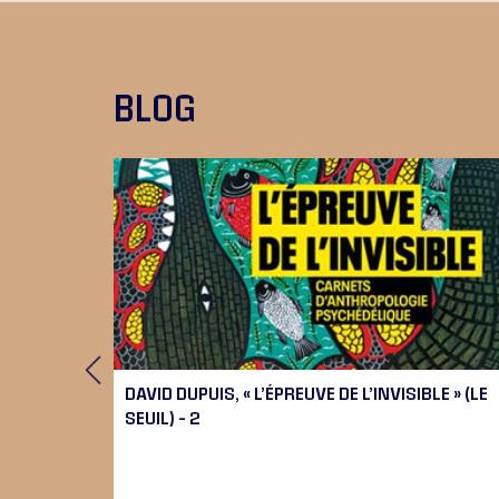
BLOG
 9), 10
DAVID DUPUIS, « L’ÉPREUVE DE L’INVISIBLE » (LE
SEUIL) – 2