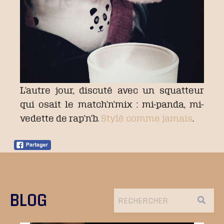
L’autre jour, discuté avec un squatteur
qui osait le match’n’mix : mi-panda, mi-
vedette de rap’n’b.
Stylé comme jamais
.
BLOG