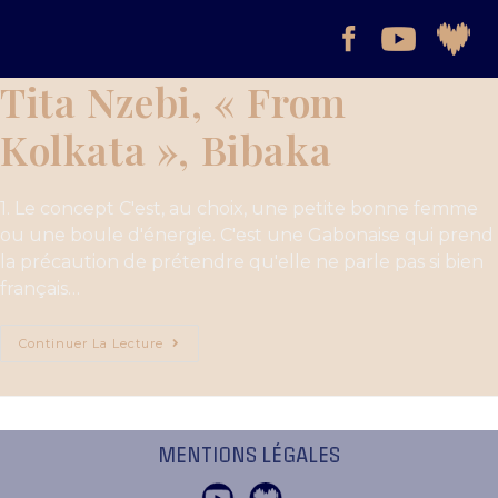
Tita Nzebi, « From
Kolkata », Bibaka
1. Le concept C'est, au choix, une petite bonne femme
ou une boule d'énergie. C'est une Gabonaise qui prend
la précaution de prétendre qu'elle ne parle pas si bien
français…
Continuer La Lecture
MENTIONS LÉGALES