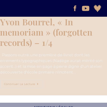
Yvon Bourrel, « In
memoriam » (forgotten
records) – 1/4
Passons outre une première de livret dont les
errements typographiques (Nadège aurait mérité son
accent...) et la mise en page à peine digne d'un atelier
découverte d'école primaire n'incitent…
Continuer La Lecture