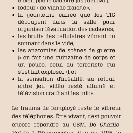
enveloppe le cadavre jusqu’àl’IML),
l’odeur « de viande fraîche »,
la géométrie carrée que les TIC
découpent dans la salle pour
organiser l’évacuation des cadavres,
les bruits des cellulaires vibrant ou
sonnant dans le vide,
les anatomies de scènes de guerre
(« on fait une quinzaine de corps et
un pouce, celui du terroriste qui
s’est fait exploser »), et
la sensation d’irréalité, au retour,
entre jeu vidéo resté allumé et
télévision crachant les infos.
Le trauma de l’employé reste le vibreur
des téléphones. Être vivant, c’est pouvoir
encore répondre au GSM. De
Charlie-
Hebdo
à l’Hypercasher, itou en 2015, le