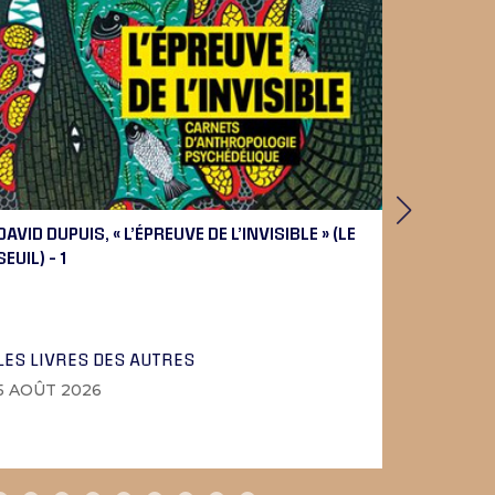
DAVID DUPUIS, « L’ÉPREUVE DE L’INVISIBLE » (LE
PIERRE 
SEUIL) – 1
BEETHOV
LES LIVRES DES AUTRES
LA MUSI
5 AOÛT 2026
4 AOÛT 