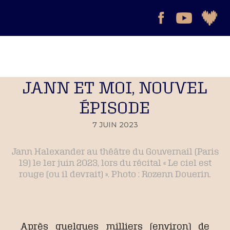
JANN ET MOI, NOUVEL
ÉPISODE
7 JUIN 2023
Jann Halexander au théâtre du Gouvernail (Paris
19) le 1er juin 2023, lors du récital « Le ciel est
rouge (ou il devrait) ». Photo : Rozenn Douerin.
Après quelques milliers (environ) de