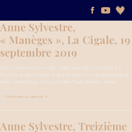
Anne Sylvestre,
« Manèges », La Cigale, 19
septembre 2019
Elle chante encore, soit ; mais quel âge ça lui fait-il ?
Plus de quatre-vingt cinq ans. Après un gros passage à
vide, comblé par le succès des "Fabulettes", Anne…
Continuer La Lecture
Anne Sylvestre, Treizième