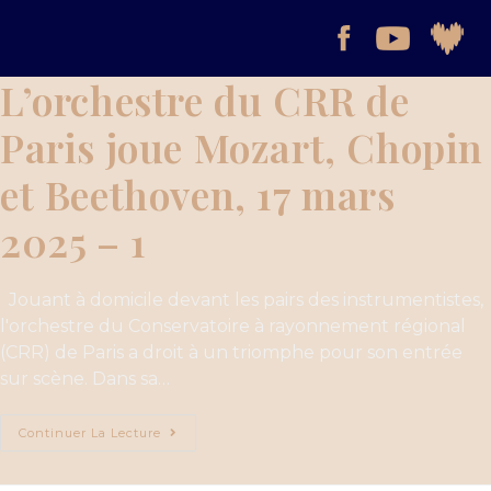
L’orchestre du CRR de
Paris joue Mozart, Chopin
et Beethoven, 17 mars
2025 – 1
Jouant à domicile devant les pairs des instrumentistes,
l'orchestre du Conservatoire à rayonnement régional
(CRR) de Paris a droit à un triomphe pour son entrée
sur scène. Dans sa…
Continuer La Lecture