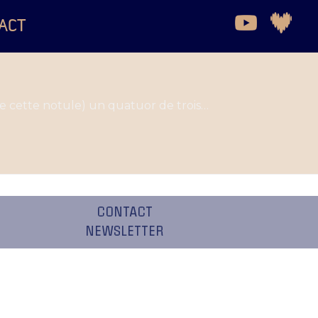
ACT
in de cette notule) un quatuor de trois…
CONTACT
NEWSLETTER