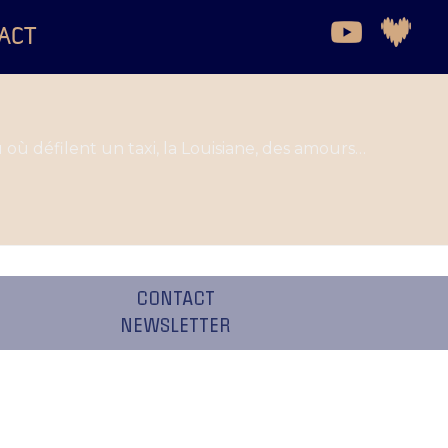
ACT
où défilent un taxi, la Louisiane, des amours…
CONTACT
NEWSLETTER