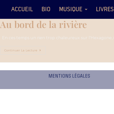
ACCUEIL
BIO
MUSIQUE
LIVRES
Au bord de la rivière
En ces temps un rien trop chaleureux sur l'Hexagone, il 
Continuer La Lecture
MENTIONS LÉGALES