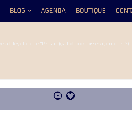
BLOG
AGENDA
BOUTIQUE
CONT
é à Pleyel par le "Philar" (ça fait connaisseur, ou bien ?