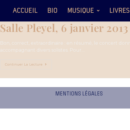
ACCUEIL
BIO
MUSIQUE
LIVRES
Salle Pleyel, 6 janvier 2013
Bon, correct, extraordinaire : en résumé, le concert donn
accompagnant divers solistes. Pour…
Continuer La Lecture
MENTIONS LÉGALES