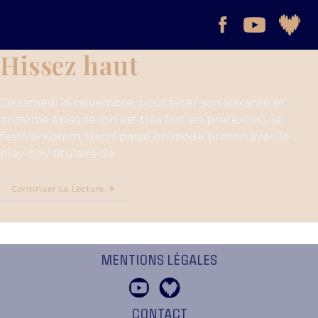
Hissez haut
Ce samedi 16 novembre, pour fêter son soixante et
onzième épisode (on est très fort en prétextes), le
festival Komm, Bach! passe en mode breton avec le
play-boy titulaire de…
Continuer La Lecture
MENTIONS LÉGALES
CONTACT