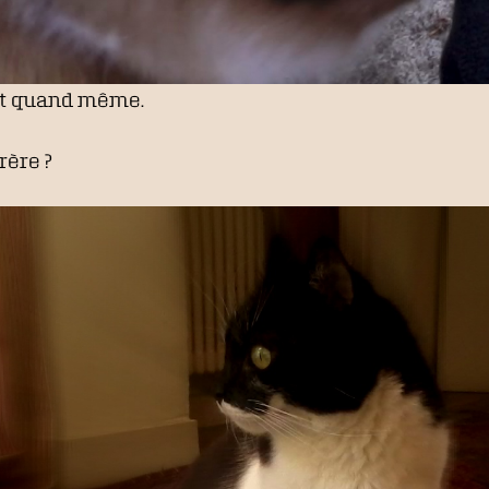
ent quand même.
rère ?