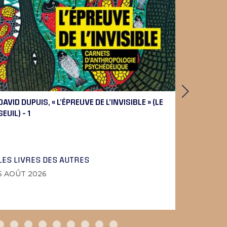
DAVID DUPUIS, « L’ÉPREUVE DE L’INVISIBLE » (LE
PIERRE 
SEUIL) – 1
BEETHOV
LES LIVRES DES AUTRES
LA MUSI
5 AOÛT 2026
4 AOÛT 