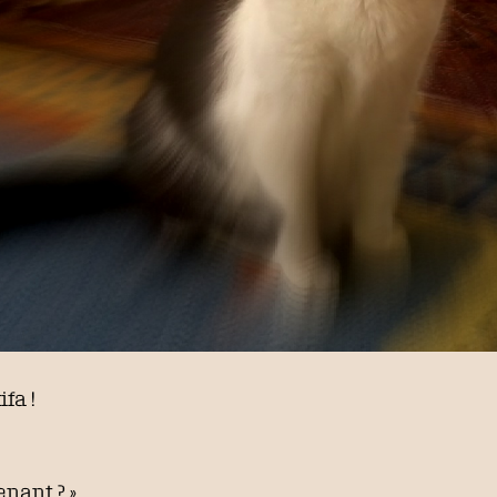
ifa !
enant ? »