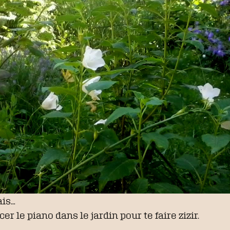
ais…
er le piano dans le jardin pour te faire zizir.