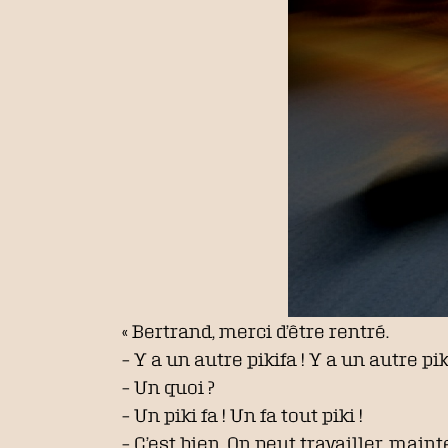
« Bertrand, merci d’être rentré.
– Y a un autre pikifa ! Y a un autre pik
– Un quoi ?
– Un piki fa ! Un fa tout piki !
– C’est bien. On peut travailler, maint