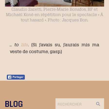
Claudio Zaretti, Pierre-Marie Bonafos, BF et
Michaël Koné en répétition pour le spectacle « À
tout hasard ». Photo : Jacques Bon.
… to
life
.
(Si j’avais su, j’aurais mis ma
veste de costume, gasp.)
BLOG