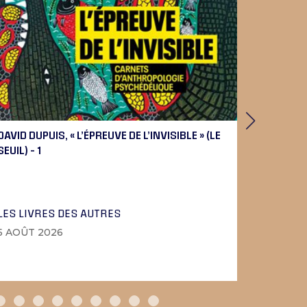
DAVID DUPUIS, « L’ÉPREUVE DE L’INVISIBLE » (LE
PIERRE 
SEUIL) – 1
BEETHOV
LES LIVRES DES AUTRES
LA MUSI
5 AOÛT 2026
4 AOÛT 