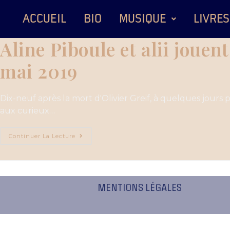
ACCUEIL
BIO
MUSIQUE
LIVRES
Aline Piboule et alii jouen
mai 2019
Dix-neuf après la mort d'Olivier Greif, à quelques jours p
aux curieux…
Continuer La Lecture
MENTIONS LÉGALES