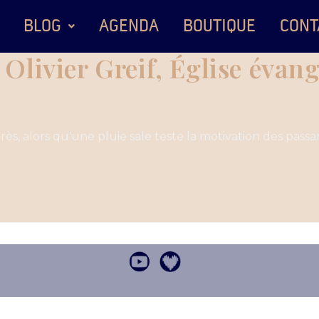
BLOG
AGENDA
BOUTIQUE
CONT
t Olivier Greif, Église éva
rès, alors qu'une pluie sale teste la motivation des passa