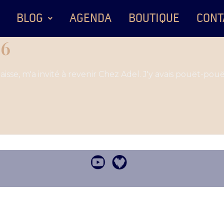
BLOG
AGENDA
BOUTIQUE
CONT
16
aisse, m'a invité à revenir Chez Adel. J'y avais pouët-po