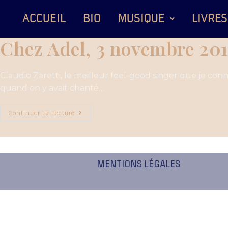
ACCUEIL
BIO
MUSIQUE
LIVRES
Chez Adel, 3 novembre 20
Claudio Zaretti, le meilleur feel-good singer que je conn
quand on y avait chanté…
Continuer La Lecture
MENTIONS LÉGALES