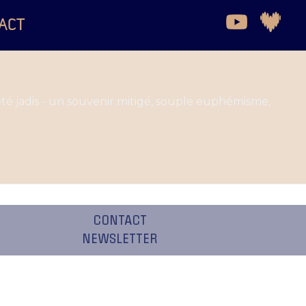
ACT
uëté jadis - un souvenir mitigé, souple euphémisme,
CONTACT
NEWSLETTER