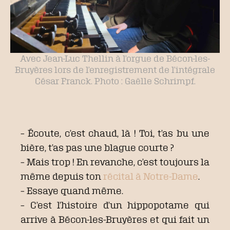
Avec Jean-Luc Thellin à l’orgue de Bécon-les-
Bruyères lors de l’enregistrement de l’intégrale
César Franck. Photo : Gaëlle Schrimpf.
– Écoute, c’est chaud, là ! Toi, t’as bu une
bière, t’as pas une blague courte ?
– Mais trop ! En revanche, c’est toujours la
même depuis ton
récital à Notre-Dame
.
– Essaye quand même.
– C’est l’histoire d’un hippopotame qui
arrive à Bécon-les-Bruyères et qui fait un