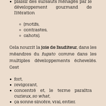
plaisir des sursauts ménagés par le
développement gourmand de
l’itération
(motifs,
contrastes,
cahots).
Cela nourrit la
joie de l’auditeur
, dans les
méandres du
fugato
comme dans les
multiples développements échevelés.
C
est
fort,
revigorant,
concentré et, le terme paraîtra
curieux,
so what
,
ça sonne sincère, vrai, entier.