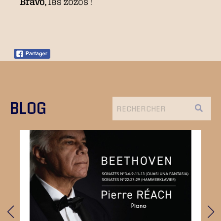
Bravo,
les zozos !
BLOG