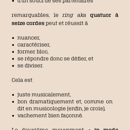
d’un souci de ses partenaires
remarquables, le
ring aka
quatuor à
seize cordes
peut et réussit à
nuancer,
caractériser,
former bloc,
se répondre donc se défier, et
se diviser.
Cela est
juste musicalement,
bon dramatiquement et, comme on
dit en musicologie (enfin, je crois),
vachement bien façonné.
Le deuxième mouvement,
« in modo