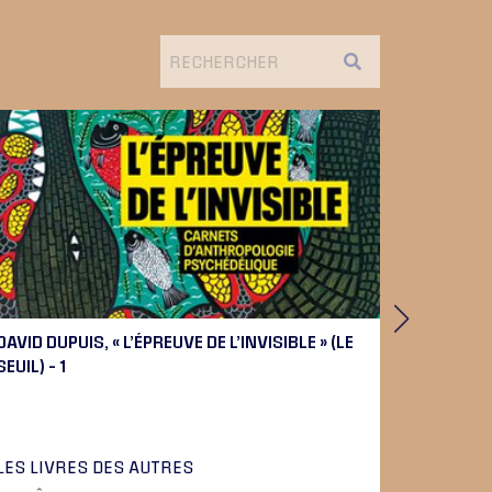
DAVID DUPUIS, « L’ÉPREUVE DE L’INVISIBLE » (LE
PIERRE 
SEUIL) – 1
BEETHOV
LES LIVRES DES AUTRES
LA MUSI