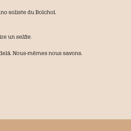
no soliste du Bolchoï.
aire un
selfie
.
au-delà. Nous-mêmes nous savons.