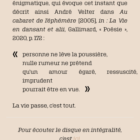
énigmatique, qui évoque cet instant que
décrit ainsi André Velter dans
Au
cabaret de l’éphémère
[2005],
in : La Vie
en dansant
et alii
, Gallimard, « Poésie »,
2020, p. 172 :
personne ne lève la poussière,
nulle rumeur ne prétend
qu’un amour égaré, ressuscité,
imprudent
pourrait être en vue.
La vie passe, c’est tout.
Pour écouter le disque en intégralité,
c’est
ici
.