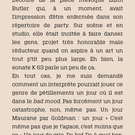
Butler qui, à un moment, avait
l’impression d’être enfermée dans son
répertoire de
party
. Sur scène et en
studio, elle était incitée à faire danser
les gens, projet très honorable mais
réducteur quand on aspire à un art un
tout p’tit peu plus large. Eh bien, la
sonate K 63 parle un peu de ça.
En tout cas, je me suis demandé
comment un interprète pourrait jouer ce
genre de pétillements un jour où il est
dans le
bad mood
. Pas forcément un jour
catastrophe, non, même pas. Un jour
Maurane par Goldman : un jour « C’est
même pas que je t’agace, c’est moins que
ça ». Un jour de gris. De bof. De à-quoi-bon.