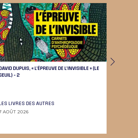
DAVID DUPUIS, « L’ÉPREUVE DE L’INVISIBLE » (LE
PIERRE 
SEUIL) – 2
BEETHOV
LES LIVRES DES AUTRES
LA MUSI
7 AOÛT 2026
6 AOÛT 