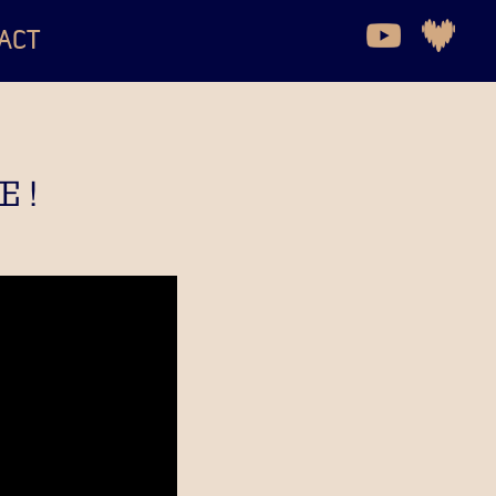
ACT
 !