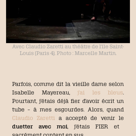
Avec Claudio Zaretti au théâtre de l’île Saint-
Louis (Paris 4). Photo : Marcelle Martin.
Parfois, comme dit la vieille dame selon
Isabelle Mayereau,
j’ai les bleus
.
Pourtant, j’étais déjà fier d’avoir écrit un
tube – à mes esgourdes. Alors, quand
Claudio Zaretti
a accepté de venir le
duetter avec moi
, j’étais FIER et
sacrément content en sus.