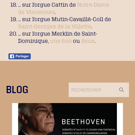
… sur l’orgue Cattin de
Notre-Dame
de Vincennes
.
… sur l’orgue Mutin-Cavaillé-Coll de
Saint-Georges de la Villette
.
… sur l’orgue Merklin de Saint-
Dominique,
une fois
ou
deux
.
BLOG