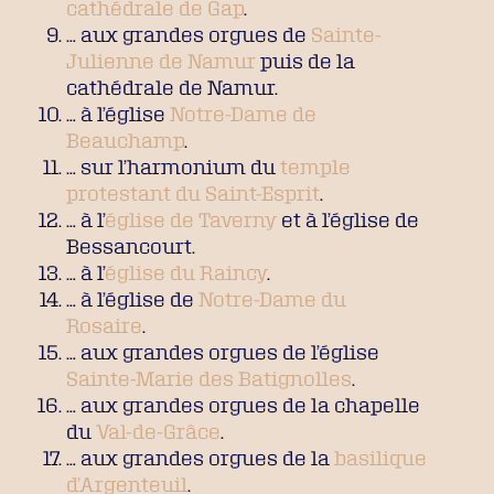
cathédrale de Gap
.
… aux grandes orgues de
Sainte-
Julienne de Namur
puis de la
cathédrale de Namur.
… à l’église
Notre-Dame de
Beauchamp
.
… sur l’harmonium du
temple
protestant du Saint-Esprit
.
… à l’
église de Taverny
et à l’église de
Bessancourt.
… à l’
église du Raincy
.
… à l’église de
Notre-Dame du
Rosaire
.
… aux grandes orgues de l’église
Sainte-Marie des Batignolles
.
… aux grandes orgues de la chapelle
du
Val-de-Grâce
.
… aux grandes orgues de la
basilique
d’Argenteuil
.