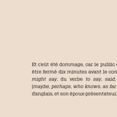
Et c’eût été dommage, car le public 
être fermé dix minutes avant le co
might say
, du verbe
to say
,
said
,
(
maybe
,
perhaps
,
who knows
,
as fa
d’anglais, et son époux-présentateur.