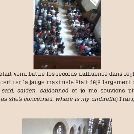
était venu battre les records d’affluence dans l’
ncert car la jauge maximale était déjà largement
said
,
saiden
,
saidenned
et je me souviens plus
r as she’s concerned
,
where is my umbrella
) Fran