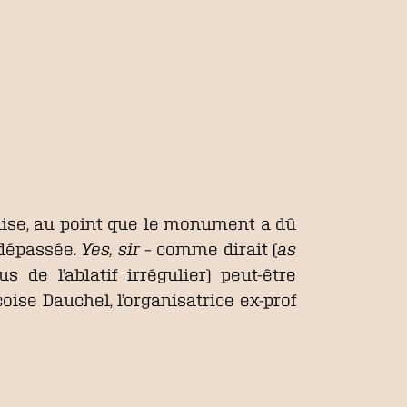
église, au point que le monument a dû
 dépassée.
Yes, sir
– comme dirait (
as
 de l’ablatif irrégulier) peut-être
çoise Dauchel, l’organisatrice ex-prof