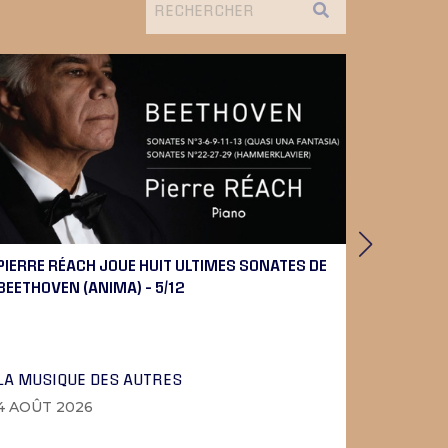
PIERRE RÉACH JOUE HUIT ULTIMES SONATES DE
UTOPIE,
BEETHOVEN (ANIMA) – 5/12
LA MUSIQUE DES AUTRES
PHOTOS
4 AOÛT 2026
3 AOÛT 