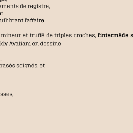
ements de registre,
et
ilibrant l’affaire.
mineur et truffé de triples croches,
l’intermède 
akly Avaliani en dessine
,
rasés soignés, et
asses,