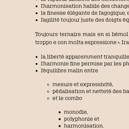
l’harmonisation habile des chang
la finesse élégante de l’agogique, 
l’agilité toujour juste des doigts équ
Toujours ternaire mais en si bémol 
troppo e con molta espressione ». Ir
la liberté apparemment tranquille
l’harmonie fine permise par les ph
l’équilibre malin entre
mesure et expressivité,
pédalisation et netteté des b
et le combo
monodie,
polyphonie et
harmonisation.