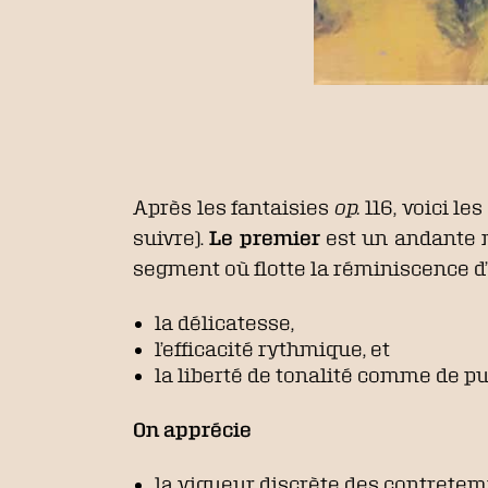
Après les fantaisies
op.
116, voici les
suivre).
Le premier
est un andante 
segment où flotte la réminiscence d’
la délicatesse,
l’efficacité rythmique, et
la liberté de tonalité comme de pu
On apprécie
la vigueur discrète des contretem