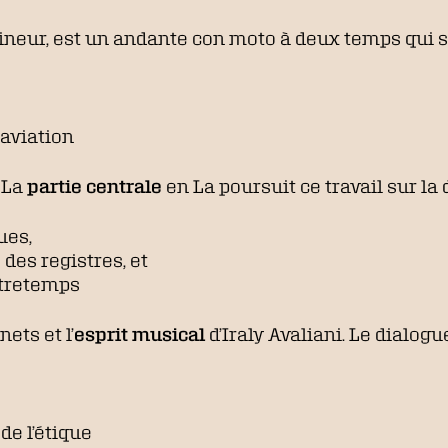
mineur, est un andante con moto à deux temps qui s’
taviation
 La
partie centrale
en La poursuit ce travail sur la 
ues,
 des registres, et
ntretemps
ets et l’
esprit musical
d’Iraly Avaliani. Le dialogu
de l’étique