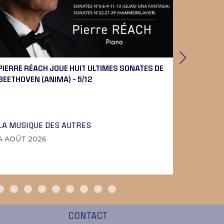
PIERRE RÉACH JOUE HUIT ULTIMES SONATES DE
UTOPIE,
BEETHOVEN (ANIMA) – 5/12
LA MUSIQUE DES AUTRES
PHOTOS
4 AOÛT 2026
3 AOÛT 
CONTACT