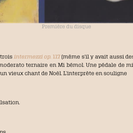
Première du disque
 trois
intermezzi op.
117
(même s’il y avait aussi d
moderato ternaire en Mi bémol. Une pédale de m
un vieux chant de Noël. L’interprète en souligne
lsation.
ps,