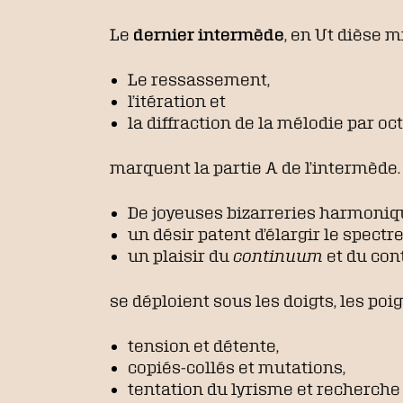
Le
dernier intermède
, en Ut dièse 
Le ressassement,
l’itération et
la diffraction de la mélodie par oc
marquent la partie A de l’intermède.
De joyeuses bizarreries harmoniq
un désir patent d’élargir le spectre
un plaisir du
continuum
et du co
se déploient sous les doigts, les poign
tension et détente,
copiés-collés et mutations,
tentation du lyrisme et recherche 