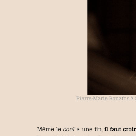
Pierre-Marie Bonafos à S
Même le
cool
a une fin,
il faut croi