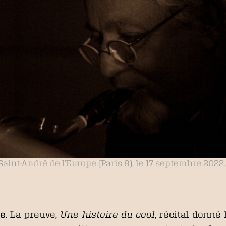
aint-André de l’Europe (Paris 8), le 17 septembre 2022
re
. La preuve,
Une histoire du cool
, récital donné