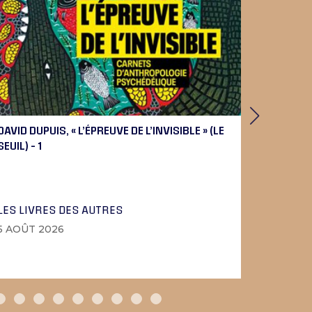
DAVID DUPUIS, « L’ÉPREUVE DE L’INVISIBLE » (LE
PIERRE 
SEUIL) – 1
BEETHOV
LES LIVRES DES AUTRES
LA MUSI
5 AOÛT 2026
4 AOÛT 