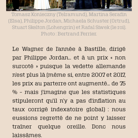
Tomasz Konieczny (Telramund), Martina Serafin
(Elsa), Philippe Jordan, Michaela Schuster (Ortrud),
Stuart Skelton (Lohengrin) et Rafal Siwek (le roi).
Photo : Bertrand Ferrier.
Le Wagner de l’année à Bastille, dirigé
par Philippe Jordan… et à un prix « non
surcoté » puisque la vedette allemande
n’est plus là (même si, entre 2007 et 2017,
les prix au parterre ont augmenté… de 75
% – mais j’imagine que les statistiques
stipuleront qu’il n’y a pas d’inflation au
taux corrigé indexatoire global) : nous
eussions regretté de ne point y laisser
traîner quelque oreille. Donc nous
laissâmes.