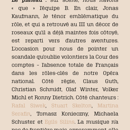
« que » l’équipe B. En clair, Jonas
Kaufmann,
le
ténor emblématique du
rôle, et qui a retrouvé au III un décor de
roseaux qu’il a déjà maintes fois côtoyé,
est reparti vers d’autres aventures.
L’occasion pour nous de pointer un
scandale qu’oublie volontiers la Cour des
comptes – l’absence totale de Français
dans les rôles-clés de notre Opéra
national. Côté régie, Claus Guth,
Christian Schmidt, Olaf Winter, Volker
Michl et Ronny Dietrich. Côté chanteurs :
Rafal Siwek
,
Stuart Skelton
,
Martina
Serafin
, Tomasz Konieczny, Michaela
Schuster et
Egils Silins
. La musique n’a
pas de frontière mais, apparemment, elle