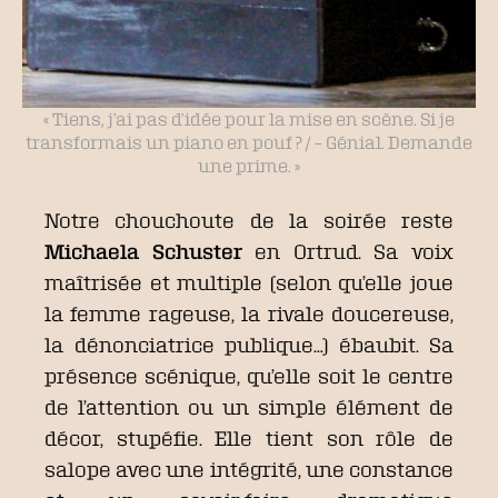
« Tiens, j’ai pas d’idée pour la mise en scène. Si je
transformais un piano en pouf ? / – Génial. Demande
une prime. »
Notre chouchoute de la soirée reste
Michaela Schuster
en Ortrud. Sa voix
maîtrisée et multiple (selon qu’elle joue
la femme rageuse, la rivale doucereuse,
la dénonciatrice publique…) ébaubit. Sa
présence scénique, qu’elle soit le centre
de l’attention ou un simple élément de
décor, stupéfie. Elle tient son rôle de
salope avec une intégrité, une constance