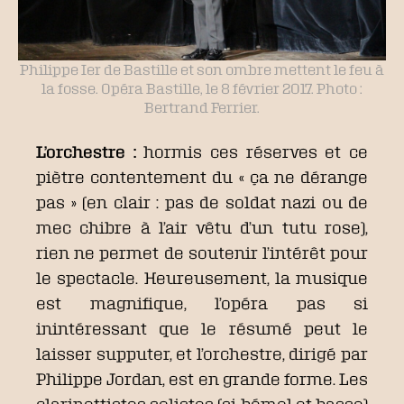
Philippe Ier de Bastille et son ombre mettent le feu à
la fosse. Opéra Bastille, le 8 février 2017. Photo :
Bertrand Ferrier.
L’orchestre :
hormis ces réserves et ce
piètre contentement du « ça ne dérange
pas » (en clair : pas de soldat nazi ou de
mec chibre à l’air vêtu d’un tutu rose),
rien ne permet de soutenir l’intérêt pour
le spectacle. Heureusement, la musique
est magnifique, l’opéra pas si
inintéressant que le résumé peut le
laisser supputer, et l’orchestre, dirigé par
Philippe Jordan, est en grande forme. Les
clarinettistes solistes (si bémol et basse)