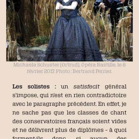
Michaela Schuster (Ortrud), Opéra Bastille, le 8
février 2017. Photo : Bertrand Ferrier.
Les solistes :
un
satisfecit
général
s’impose, qui n’est en rien contradictoire
avec le paragraphe précédent. En effet, je
ne sache pas que les classes de chant
des conservatoires français soient vides
et ne délivrent plus de diplômes – à quoi
forment-ils donc, si aucun des