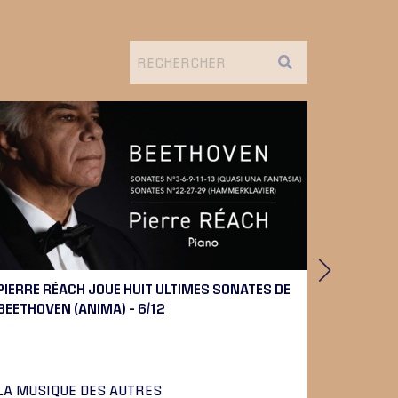
PIERRE RÉACH JOUE HUIT ULTIMES SONATES DE
DAVID DU
BEETHOVEN (ANIMA) – 6/12
SEUIL) – 
LA MUSIQUE DES AUTRES
LES LIV