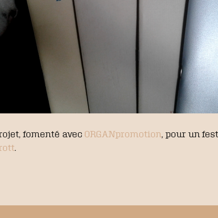
projet, fomenté avec
ORGANpromotion
, pour un fe
rott
.