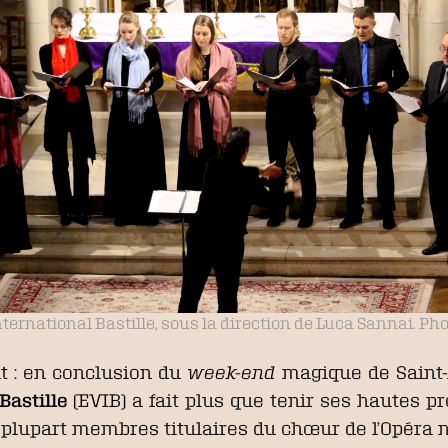
ternational Bastille, sous la direction de Luca Sannai. Pho
t : en conclusion du
week-end
magique de Saint-
Bastille
(EVIB) a fait plus que tenir ses hautes p
la plupart membres titulaires du chœur de l’Opéra n