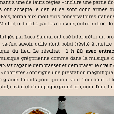
nant à une de leurs règles – inclure une partie d’o
s ont accepté le défi et se sont donc armés du
ais, formé aux meilleurs conservatoires italiens 
rid, et fortifié par les conseils, entre autres, d
s dirigés par Luca Sannai ont osé interpréter un
va-t’en savoir, qu’ils n’ont point hésité à mett
tique du lieu. Le résultat :
1 h 20, avec entrac
a musique grégorienne comme dans la musique c
et-list
capable d’embrasser et d’embraser le cœur du
ze « choristes » ont signé une prestation magnifique 
grands talents pour qui n’en veut. Touchant et f
istal, caviar et champagne grand cru, nom d’une tart