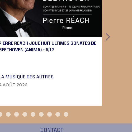
PIERRE RÉACH JOUE HUIT ULTIMES SONATES DE
UTOPIE,
BEETHOVEN (ANIMA) – 5/12
LA MUSIQUE DES AUTRES
PHOTOS
4 AOÛT 2026
3 AOÛT 
CONTACT