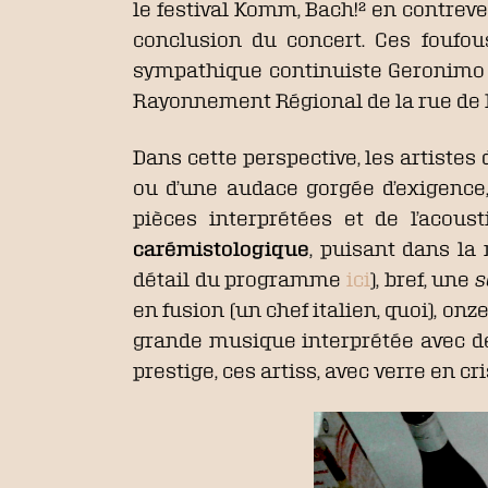
le festival Komm, Bach!² en contreve
conclusion du concert. Ces foufou
sympathique continuiste Geronimo F
Rayonnement Régional de la rue de Mad
Dans cette perspective, les artiste
ou d’une audace gorgée d’exigence, 
pièces interprétées et de l’acous
carémistologique
, puisant dans l
détail du programme
ici
), bref, une
s
en fusion (un chef italien, quoi), on
grande musique interprétée avec de 
prestige, ces artiss, avec verre en cr