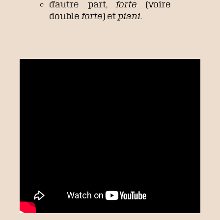
d’autre part,
forte
(voire
double
forte
) et
piani
.