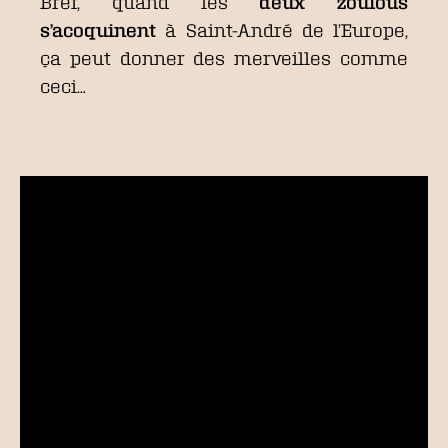
Bref, quand les
deux zoulous
s’acoquinent
à Saint-André de l’Europe,
ça peut donner des merveilles comme
ceci…