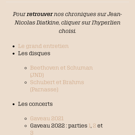
Pour
retrouver
nos chroniques sur Jean-
Nicolas Diatkine
, cliquer sur l’hyperlien
choisi.
Le grand entretien
Les disques
Beethoven et Schuman
(JND)
Schubert et Brahms
(Parnasse)
Les concerts
Gaveau 2021
Gaveau 2022 : parties
1
,
2
et
3