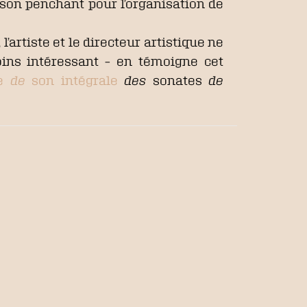
 son penchant pour l’organisation de
l’artiste et le directeur artistique ne
moins intéressant – en témoigne cet
me
de
son intégrale
des
sonates
de