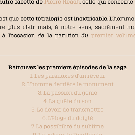
autre facette de
Pierre Réach
, celle qui concerne
’est que
cette tétralogie est inextricable
. L’homme, 
être plus clair mais, à notre sens, sacrément 
t à l’occasion
de
la parution
du
premier volu
Retrouvez les premiers épisodes de la saga
1. Les paradoxes d’un rêveur
2. L’homme derrière le monument
3. La passion du génie
4. La quête du son
5. Le devoir de transmettre
6. L’éloge du doigté
7. La possibilité du sublime
8. Le volcan de l’inattendu