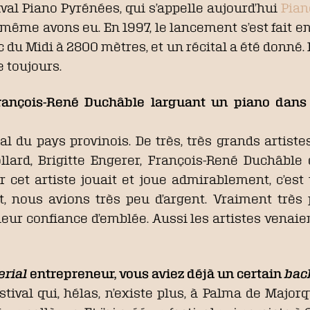
tival Piano Pyrénées, qui s’appelle aujourd’hui
Pian
-même avons eu. En 1997, le lancement s’est fait e
c du Midi à 2800 mètres, et un récital a été donné.
te toujours.
rançois-René Duchâble larguant un piano dans l
cal du pays provinois. De très, très grands arti
llard, Brigitte Engerer, François-René Duchâble 
ar cet artiste jouait et joue admirablement, c’est 
, nous avions très peu d’argent. Vraiment très 
eur confiance d’emblée. Aussi les artistes venaient
erial
entrepreneur, vous aviez déjà un certain
bac
stival qui, hélas, n’existe plus, à Palma de Majorqu