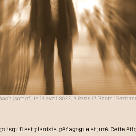
ach (sort of), le 14 avril 2022, à Paris 17. Photo : Bertran
puisqu’il est pianiste, pédagogue et juré. Cette ét