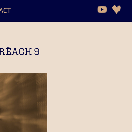
ACT
 RÉACH 9