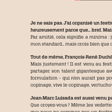
Je ne sais pas. J’ai organisé un fest
heureusement parce que… bref. Mais
Par amitié, cela signifie
a minima
: 
mon standard… mais crois bien que 
Tout de même, François-René Duchâbl
Mais justement ! Il est venu au fest
partager son talent gigantesque ave
formulation – qui n’en aurait pas pr
copinage, vive le copinage, vertuchou
Jean-Marc Luisada est aussi venu pa
Que croyez-vous ? Même les vedettes 
que nous ne sommes pas un festiva