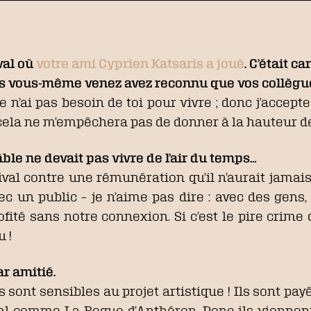
ival où
votre ami Cyprien Katsaris a joué
. C’était c
 vous-même venez avez reconnu que vos collègues
je n’ai pas besoin de toi pour vivre ; donc j’accep
cela ne m’empêchera pas de donner à la hauteur d
e ne devait pas vivre de l’air du temps…
ival contre une rémunération qu’il n’aurait jamai
c un public – je n’aime pas dire : avec des gens,
ofité sans notre connexion. Si c’est le pire crim
 !
r amitié.
sont sensibles au projet artistique ! Ils sont payé
l comme La Roque d’Anthéron. Donc ils viennen